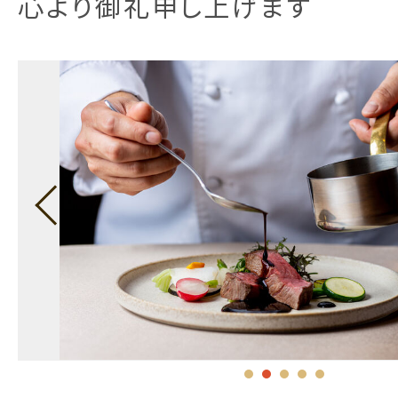
心より御礼申し上げます
us